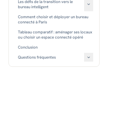
Les défis de la transition vers le
bureau intelligent
Cybersécurité et protection des données
Comment choisir et déployer un bureau
connecté à Paris
Complexité d'intégration
Tableau comparatif : aménager ses locaux
Acceptation par les collaborateurs
ou choisir un espace connecté opéré
Conclusion
Questions fréquentes
Quel budget prévoir pour transformer ses
bureaux en espace connecté ?
Les bureaux connectés sont-ils adaptés
aux petites entreprises ?
Comment la cybersécurité est-elle gérée
dans un bureau intelligent ?