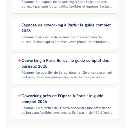
Résumé : Un espace de coworking à Paris regroupe des
bureaux partagés ou privatifs, flexibles et équipés, facturés
à l'abonnement plutôt qu'en bail classique. Le marché
parisien est mature en 2026, av
Espaces de coworking à Paris : le guide complet
2026
Résumé : Paris est le deuxième marché européen du
bureau flexible après Londres, avec plusieurs centaines
d'espaces répartis dans ses arrondissements. Les tarifs
varient fortement selon le quartier, l
Coworking à Paris Bercy : le guide complet des
bureaux 2026
Résumé : Le quartier de Bercy, dans le 12e arrondissement
de Paris, offre une gamme d'espaces flexibles allant du
poste partagé au plateau privatif. Les tarifs varient
fortement selon l'opérateur et l
Coworking près de l'Opéra à Paris : le guide
complet 2026
Résumé : Le quartier de l'Opéra concentre une offre dense
de bureaux flexibles avec des tarifs à partir de 450 €/mois
HT par poste en 2025, dans un secteur en pleine maturité.
Avec plus de 3 400 espac