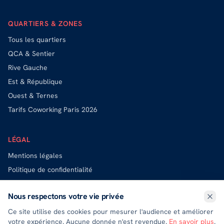
QUARTIERS & ZONES
Tous les quartiers
QCA & Sentier
Rive Gauche
Est & République
Ouest & Ternes
Tarifs Coworking Paris 2026
LÉGAL
Mentions légales
Politique de confidentialité
Politique de cookies
Nous respectons votre vie privée
Exercer mes droits (DPO)
Ce site utilise des cookies pour mesurer l'audience et améliorer
votre expérience. Aucune donnée n'est revendue.
En savoir plus
.