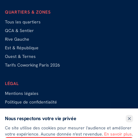
QUARTIERS & ZONES
Tous les quartiers
QCA & Sentier
Rive Gauche
Est & République
Ouest & Ternes
Tarifs Coworking Paris 2026
LÉGAL
Mentions légales
Politique de confidentialité
Politique de cookies
Nous respectons votre vie privée
Exercer mes droits (DPO)
Ce site utilise des cookies pour mesurer l'audience et améliorer
votre expérience. Aucune donnée n'est revendue.
En savoir plus
.