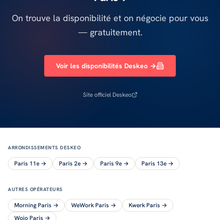
On trouve la disponibilité et on négocie pour vous
— gratuitement.
Voir les disponibilités Deskeo →
Site officiel
Deskeo
ARRONDISSEMENTS
DESKEO
Paris 11e
→
Paris 2e
→
Paris 9e
→
Paris 13e
→
AUTRES OPÉRATEURS
Morning Paris
→
WeWork Paris
→
Kwerk Paris
→
Wojo Paris
→