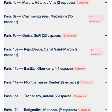
Paris 4e — Marais, Hôtel de Ville (2 espaces)
2
espaces
Paris 8e — Champs-Élysées, Madeleine (15
15
espaces)
espaces
Paris 9e — Opéra, SoPi (23 espaces)
23
espaces
Paris 10e — République, Canal Saint-Martin (2
2
espaces)
espaces
Paris 11e — Bastille, Oberkampf (1 espace)
1
espace
Paris 14e — Montparnasse, Denfert (2 espaces)
2
espaces
Paris 16e — Trocadéro, Auteuil (2 espaces)
2
espaces
Paris 17e — Batignolles, Monceau (9 espaces)
9
espaces