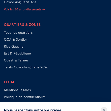
Coworking
Paris 16e
Voir les 20 arrondissements →
QUARTIERS & ZONES
Tous les quartiers
QCA & Sentier
Rive Gauche
Est & République
Ouest & Ternes
Tarifs Coworking Paris 2026
LÉGAL
Mentions légales
Politique de confidentialité
Politique de cookies
Nous respectons votre vie privée
Exercer mes droits (DPO)