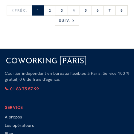
PRÉC.
1
2
3
4
5
6
7
8
SUIV.
Courtier indépendant en bureaux flexibles à Paris. Service 100 %
gratuit, 0 € de frais d'agence.
📞 01 83 75 57 99
SERVICE
A propos
Les opérateurs
Blog