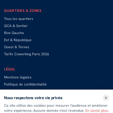
QUARTIERS & ZONES
Tous les quartiers
QCA & Sentier
Rive Gauche
Est & République
Ouest & Ternes
Tarifs Coworking Paris 2026
LÉGAL
Mentions légales
Politique de confidentialité
Politique de cookies
Nous respectons votre vie privée
Exercer mes droits (DPO)
Ce site utilise des cookies pour mesurer l'audience et améliorer
votre expérience. Aucune donnée n'est revendue.
En savoir plus
.