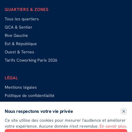
QUARTIERS & ZONES
Tous les quartiers
QCA & Sentier
Rive Gauche
Est & République
Ouest & Ternes
Tarifs Coworking Paris 2026
LÉGAL
Mentions légales
Politique de confidentialité
Politique de cookies
Nous respectons votre vie privée
Exercer mes droits (DPO)
Ce site utilise des cookies pour mesurer l'audience et améliorer
votre expérience. Aucune donnée n'est revendue.
En savoir plus
.
Les marques et logos présentés sur ce site appartiennent à leurs propriétaires