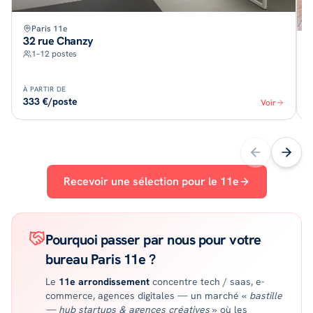
Paris 11e
32 rue Chanzy
1–12 postes
À PARTIR DE
À
333 €/poste
Voir
Recevoir une sélection pour le
11
e
Pourquoi passer par nous pour votre
bureau
Paris 11e
?
Le
11
e
arrondissement
concentre
tech / saas, e-
commerce, agences digitales
— un marché «
bastille
— hub startups & agences créatives
»
où les