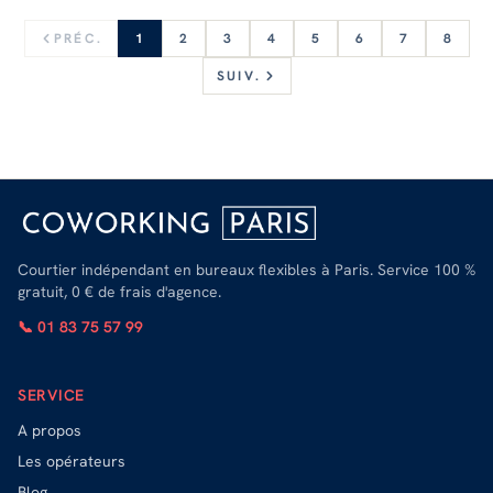
PRÉC.
1
2
3
4
5
6
7
8
SUIV.
Courtier indépendant en bureaux flexibles à Paris. Service 100 %
gratuit, 0 € de frais d'agence.
📞 01 83 75 57 99
SERVICE
A propos
Les opérateurs
Blog