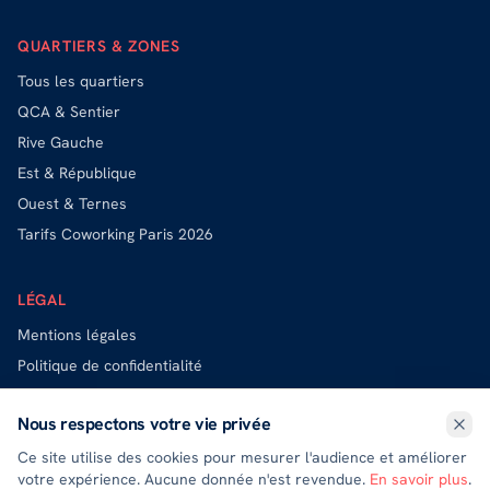
QUARTIERS & ZONES
Tous les quartiers
QCA & Sentier
Rive Gauche
Est & République
Ouest & Ternes
Tarifs Coworking Paris 2026
LÉGAL
Mentions légales
Politique de confidentialité
Politique de cookies
Nous respectons votre vie privée
Exercer mes droits (DPO)
Ce site utilise des cookies pour mesurer l'audience et améliorer
votre expérience. Aucune donnée n'est revendue.
En savoir plus
.