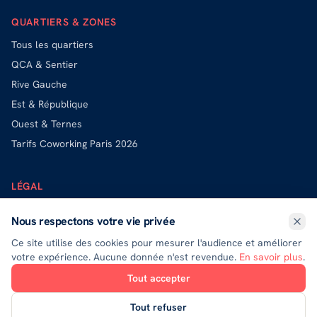
QUARTIERS & ZONES
Tous les quartiers
QCA & Sentier
Rive Gauche
Est & République
Ouest & Ternes
Tarifs Coworking Paris 2026
LÉGAL
Mentions légales
Nous respectons votre vie privée
Politique de confidentialité
Ce site utilise des cookies pour mesurer l'audience et améliorer
Politique de cookies
votre expérience. Aucune donnée n'est revendue.
En savoir plus
.
Exercer mes droits (DPO)
Tout accepter
Tout refuser
Les marques et logos présentés sur ce site appartiennent à leurs propriétaires