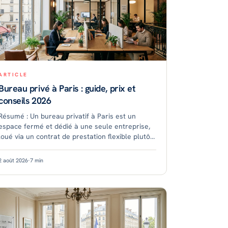
ARTICLE
Bureau privé à Paris : guide, prix et
conseils 2026
Résumé : Un bureau privatif à Paris est un
espace fermé et dédié à une seule entreprise,
loué via un contrat de prestation flexible plutôt
qu'un bail classique. En 2026, le poste coûte en
moyenne plus
2 août 2026
·
7
min