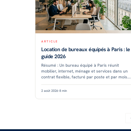
ARTICLE
Location de bureaux équipés à Paris : le
guide 2026
Résumé : Un bureau équipé à Paris réunit
mobilier, internet, ménage et services dans un
contrat flexible, facturé par poste et par mois.
En 2025, le tarif moyen tournait autour de 689
€ par poste, ave
2 août 2026
·
8
min