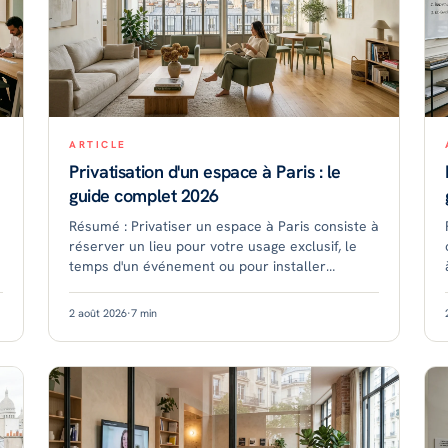
ARTICLE
Privatisation d'un espace à Paris : le
guide complet 2026
Résumé : Privatiser un espace à Paris consiste à
réserver un lieu pour votre usage exclusif, le
temps d'un événement ou pour installer
durablement vos équipes. Les prix varient selon
le format, le qua
2 août 2026
·
7
min