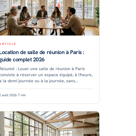
ARTICLE
Location de salle de réunion à Paris :
guide complet 2026
Résumé : Louer une salle de réunion à Paris
consiste à réserver un espace équipé, à l'heure,
à la demi-journée ou à la journée, sans
engagement long. Les tarifs dépendent du
quartier, de la capacité e
2 août 2026
·
7
min