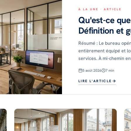
Paris 9e
À LA UNE ·
ARTICLE
3 rue de Liège
Qu'est-ce que
19–45 postes
Définition et 
Voir cette adresse
Résumé : Le bureau opéré
Toutes nos offres disponibles
entièrement équipé et lo
services. À mi-chemin ent
combine confidentia
5 août 2026
7
min
LIRE L'ARTICLE