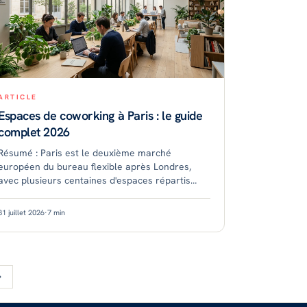
ARTICLE
Espaces de coworking à Paris : le guide
complet 2026
Résumé : Paris est le deuxième marché
européen du bureau flexible après Londres,
avec plusieurs centaines d'espaces répartis
dans ses arrondissements. Les tarifs varient
fortement selon le quartier, l
31 juillet 2026
·
7
min