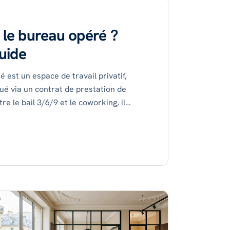
31 adresses Paris
4 adresses Paris
7 adresses Paris
 le bureau opéré ?
guide
Sélection parmi nos 80+ opérateurs partenaires
 est un espace de travail privatif,
Tous les opérateurs
ué via un contrat de prestation de
re le bail 3/6/9 et le coworking, il