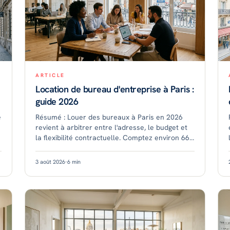
ARTICLE
Location de bureau d'entreprise à Paris :
guide 2026
e
Résumé : Louer des bureaux à Paris en 2026
revient à arbitrer entre l'adresse, le budget et
la flexibilité contractuelle. Comptez environ 667
à 700 € par poste et par mois en bureau
flexible intra-mur
3 août 2026
·
6
min