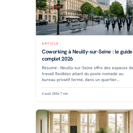
ARTICLE
Coworking à Neuilly-sur-Seine : le guide
complet 2026
Résumé : Neuilly-sur-Seine offre des espaces d
travail flexibles allant du poste nomade au
bureau privatif fermé, dans un quartier
d'affaires prisé aux portes de Paris. Les tarifs
démarrent autour de
4 août 2026
·
7
min