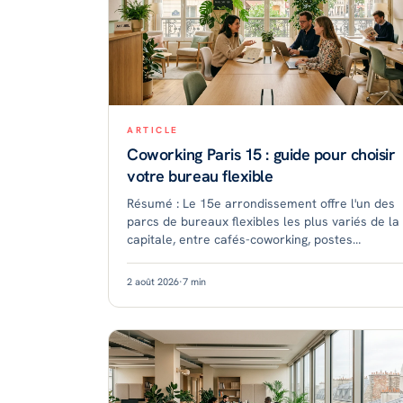
ARTICLE
Coworking Paris 15 : guide pour choisir
votre bureau flexible
Résumé : Le 15e arrondissement offre l'un des
parcs de bureaux flexibles les plus variés de la
capitale, entre cafés-coworking, postes
partagés et plateaux privatifs. Bien desservi et
résidentiel, il
2 août 2026
·
7
min