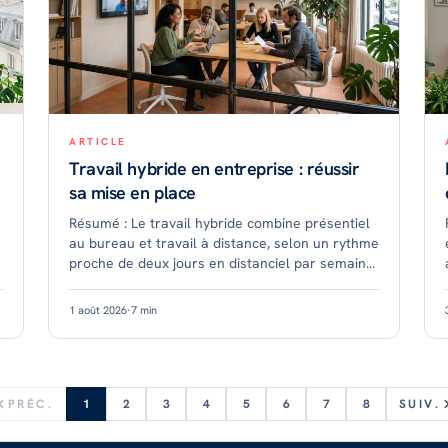
ARTICLE
Travail hybride en entreprise : réussir
sa mise en place
Résumé : Le travail hybride combine présentiel
au bureau et travail à distance, selon un rythme
proche de deux jours en distanciel par semaine
en France. Devenu la norme dans le secteur
tertiaire, il
1 août 2026
·
7
min
PRÉC.
1
2
3
4
5
6
7
8
SUIV.